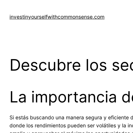
Saltar
al
investinyourselfwithcommonsense.com
contenido
Descubre los sec
La importancia de
Si estás buscando una manera segura y eficiente de 
donde los rendimientos pueden ser volátiles y la i