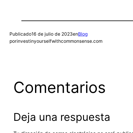
Publicado
16 de julio de 2023
en
Blog
por
investinyourselfwithcommonsense.com
Comentarios
Deja una respuesta